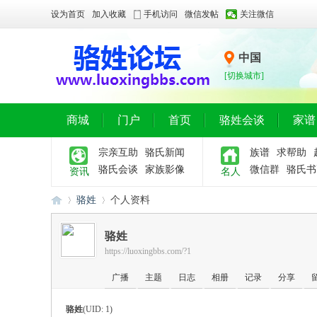
设为首页
加入收藏
手机访问
微信发帖
关注微信
中国
[切换城市]
商城
门户
首页
骆姓会谈
家谱
宗亲互助
骆氏新闻
族谱
求帮助
骆氏会谈
家族影像
微信群
骆氏书
资讯
名人
骆姓
个人资料
骆姓
https://luoxingbbs.com/?1
骆
›
›
广播
主题
日志
相册
记录
分享
骆姓
(UID: 1)