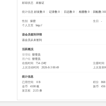
邮箱状态
未验证
统计信息
好友数 0
|
记录数 0
|
日志数 0
|
相册数 0
|
回帖数 16
性别
保密
生日
-
个人主页
http://
姓
该会员签到详情
该会员从未签到
活跃概况
管理组
管理员
用户组
管理员
在线时间
754 小时
注册时间
上次活动时间
2026-8-3 00:49
上次发表
社
统计信息
已用空间
0 B
积分
868
金币
4108 枚
族币
456
发言权
2135 券