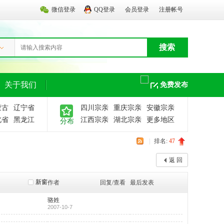
微信登录
QQ登录
会员登录
注册帐号
搜索
关于我们
免费发布
蒙古
辽宁省
四川宗亲
重庆宗亲
安徽宗亲
北省
黑龙江
江西宗亲
湖北宗亲
更多地区
分布
|
排名:
47
返 回
新窗
作者
回复/查看
最后发表
骆姓
2007-10-7