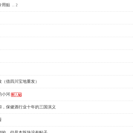
专用贴
...
2
牧（借四川宝地重发）
的小河
和，保健酒行业十年的三国演义
看
都的，但是本版块没有帖子