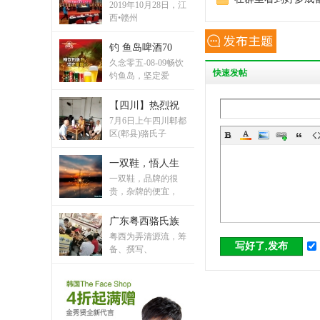
2019年10月28日，江
西•赣州
钓 鱼岛啤酒70
区
久念零五-08-09畅饮
快
速发帖
钓鱼岛，坚定爱
【四川】热烈祝
7月6日上午四川郫都
区(郫县)骆氏子
一双鞋，悟人生
一双鞋，品牌的很
贵，杂牌的便宜，
论
广东粤西骆氏族
粤西为弄清源流，筹
写好了,发布
备、撰写、