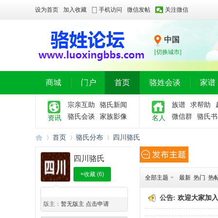
设为首页
加入收藏
手机访问
微信发帖
关注微信
中国
[切换城市]
商城
门户
首页
骆姓会谈
家谱
宗亲互助
骆氏新闻
族谱
求帮助
骆氏会谈
家族影像
微信群
骆氏书
资讯
名人
首页
骆氏分布
四川骆氏
四川骆氏
+收藏
(
6
)
全部主题
最新
热门
热
骆
»
›
›
◆
◆
公告:
欢迎大家加
版主：
暂无版主 点击申请