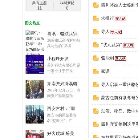
共有主题
24时新帖
四川骆姓人士签到
11
0
求排行
图
文热点
寻人
喜讯：骆航兵宗
姓
滁溪骆氏高湾村骆航
“状元及第”
兵与他的“深圳
骆能刚
小程序开发
星闪科技有限公司是
一家专注于开发
家谱
湖南资兴滁溪骆
寻人启事～重庆骆
2019年12月22日，湖
南资兴滁溪骆氏
蒙古包前有条弯弯
社
西安古村：“周
劲酒、椰岛、致中
西安市的周至县古
名“盩厔县”，在
四川宜宾签到这里
好客虔城 醉美
在群里看到好多成