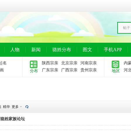
帖子
人物
新闻
骆姓分布
图文
手机APP
起名
陕西宗亲
北京宗亲
河南宗亲
内
画
广东宗亲
广西宗亲
贵州宗亲
河
分布
地区
帖
精华
更多
入骆姓家族论坛