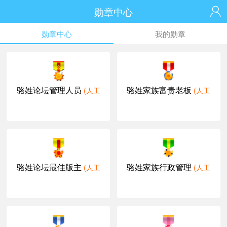
勋章中心
勋章中心
我的勋章
骆姓论坛管理人员
骆姓家族富贵老板
(人工
(人工
授予 )
授予 )
骆姓论坛最佳版主
骆姓家族行政管理
(人工
(人工
授予 )
授予 )